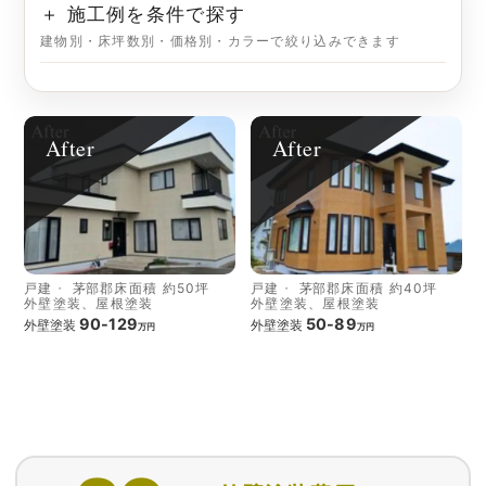
＋ 施工例を条件で探す
建物別・床坪数別・価格別・カラーで絞り込みできます
After
After
戸建
茅部郡
床面積 約50坪
戸建
茅部郡
床面積 約40坪
外壁塗装、屋根塗装
外壁塗装、屋根塗装
90-129
50-89
外壁塗装
外壁塗装
万円
万円