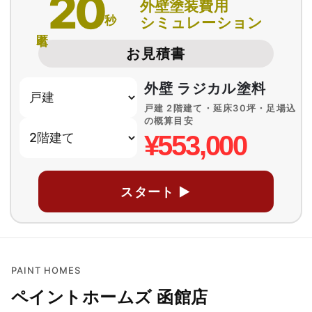
20
外壁塗装費用
秒
シミュレーション
匿名
お見積書
外壁 ラジカル塗料
戸建 2階建て・延床30坪・足場込
の概算目安
¥553,000
スタート ▶
PAINT HOMES
ペイントホームズ 函館店